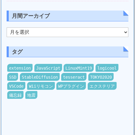
月間アーカイブ
月
間
ア
ー
カ
タグ
イ
ブ
extension
JavaScript
LinuxMint19
logicool
SSD
StableDiffusion
tesseract
TOKYO2020
VSCode
Wiiリモコン
WPプラグイン
エクステリア
備忘録
地震