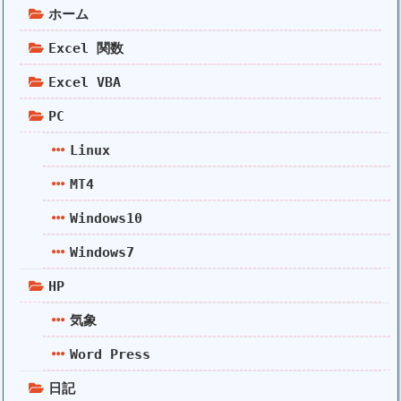
ホーム
Excel 関数
Excel VBA
PC
Linux
MT4
Windows10
Windows7
HP
気象
Word Press
日記