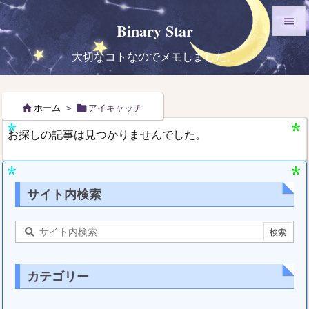

Binary Star

大切なコトなのでメモしました。
メニュ

サイド


ホーム
>
アイキャッチ

お探しの記事は見つかりませんでした。
前へ

次へ

サイト内検索
検索
カテゴリー