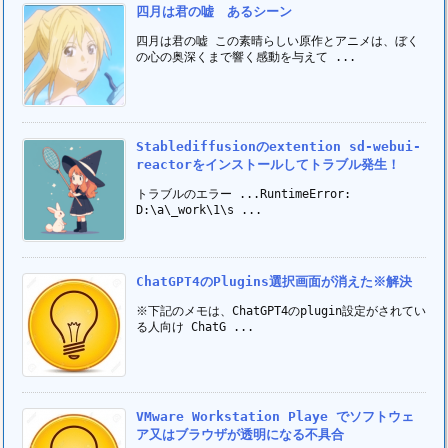
四月は君の嘘 あるシーン
四月は君の嘘 この素晴らしい原作とアニメは、ぼく
の心の奥深くまで響く感動を与えて ...
Stablediffusionのextention sd-webui-
reactorをインストールしてトラブル発生！
トラブルのエラー ...RuntimeError:
D:\a\_work\1\s ...
ChatGPT4のPlugins選択画面が消えた※解決
※下記のメモは、ChatGPT4のplugin設定がされてい
る人向け ChatG ...
VMware Workstation Playe でソフトウェ
ア又はブラウザが透明になる不具合