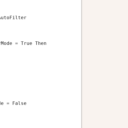
utoFilter

Mode = True Then

e = False
