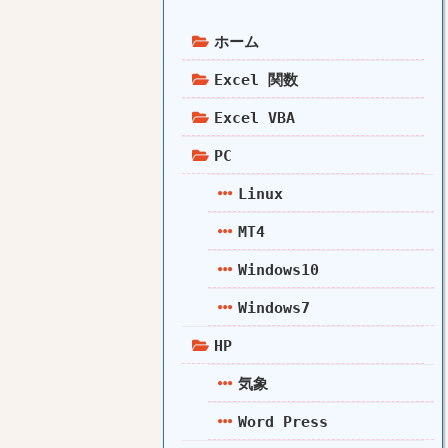
ホーム
Excel 関数
Excel VBA
PC
Linux
MT4
Windows10
Windows7
HP
気象
Word Press