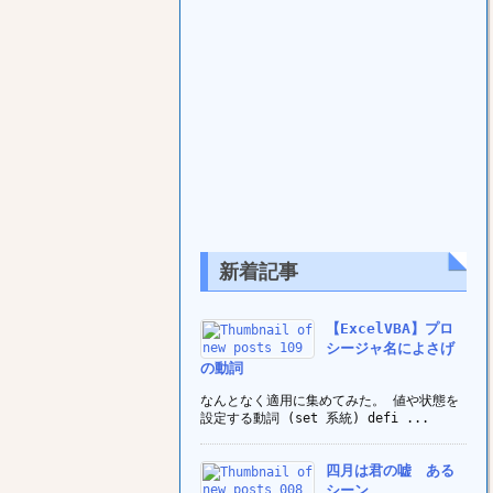
新着記事
【ExcelVBA】プロ
シージャ名によさげ
の動詞
なんとなく適用に集めてみた。 値や状態を
設定する動詞 (set 系統) defi ...
四月は君の嘘 ある
シーン