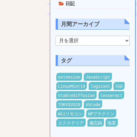
日記
月間アーカイブ
月
間
ア
ー
カ
タグ
イ
ブ
extension
JavaScript
LinuxMint19
logicool
SSD
StableDiffusion
tesseract
TOKYO2020
VSCode
Wiiリモコン
WPプラグイン
エクステリア
備忘録
地震