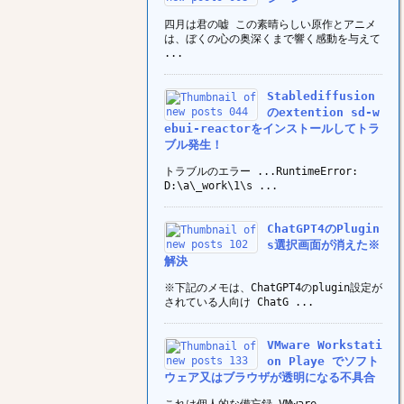
四月は君の嘘 この素晴らしい原作とアニメ
は、ぼくの心の奥深くまで響く感動を与えて
...
Stablediffusion
のextention sd-w
ebui-reactorをインストールしてトラ
ブル発生！
トラブルのエラー ...RuntimeError:
D:\a\_work\1\s ...
ChatGPT4のPlugin
s選択画面が消えた※
解決
※下記のメモは、ChatGPT4のplugin設定が
されている人向け ChatG ...
VMware Workstati
on Playe でソフト
ウェア又はブラウザが透明になる不具合
これは個人的な備忘録 VMware