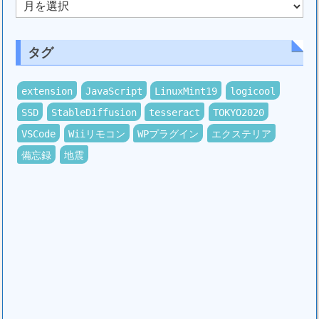
間
ア
ー
カ
タグ
イ
ブ
extension
JavaScript
LinuxMint19
logicool
SSD
StableDiffusion
tesseract
TOKYO2020
VSCode
Wiiリモコン
WPプラグイン
エクステリア
備忘録
地震