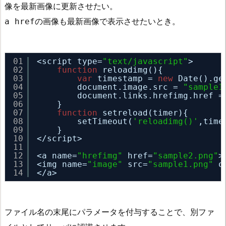
像を最新画像に更新させたい。
a hrefの画像も最新画像で表示させたいとき。
01
<script type=
"text/javascript"
>
02
function
reloadimg(){
03
var
timestamp = 
new
Date().ge
04
document.image.src = 
"sample1
05
document.links.hrefimg.href =
06
}
07
function
setreload(timer){ 
08
setTimeout(
'reloadimg()'
,time
09
}
10
</script>
11
12
<a name=
"hrefimg"
href=
"sample2.png"
>
13
<img name=
"image"
src=
"sample1.png"
o
14
</a>
ファイル名の末尾にパラメータを付与することで、別ファ