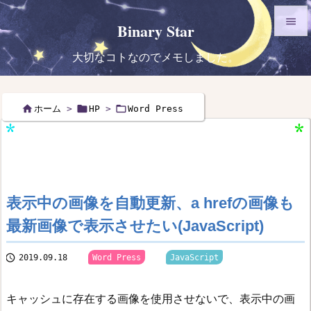

Binary Star

大切なコトなのでメモしました。
メニュ

サイド



ホーム
>
HP
>
Word Press

前へ

次へ

表示中の画像を自動更新、a hrefの画像も
検索
最新画像で表示させたい(JavaScript)



2019.09.18
Word Press
JavaScript
キャッシュに存在する画像を使用させないで、表示中の画