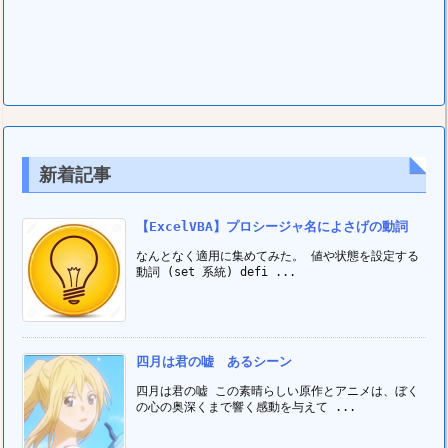
新着記事
【ExcelVBA】プロシージャ名によさげの動詞
なんとなく適用に集めてみた。 値や状態を設定する
動詞 (set 系統) defi ...
四月は君の嘘 あるシーン
四月は君の嘘 この素晴らしい原作とアニメは、ぼく
の心の奥深くまで響く感動を与えて ...