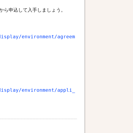
Lから申込して入手しましょう。
display/environment/agreem
display/environment/appli_