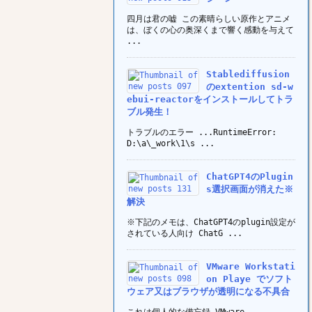
四月は君の嘘 この素晴らしい原作とアニメ
は、ぼくの心の奥深くまで響く感動を与えて
...
Stablediffusion
のextention sd-w
ebui-reactorをインストールしてトラ
ブル発生！
トラブルのエラー ...RuntimeError:
D:\a\_work\1\s ...
ChatGPT4のPlugin
s選択画面が消えた※
解決
※下記のメモは、ChatGPT4のplugin設定が
されている人向け ChatG ...
VMware Workstati
on Playe でソフト
ウェア又はブラウザが透明になる不具合
これは個人的な備忘録 VMware