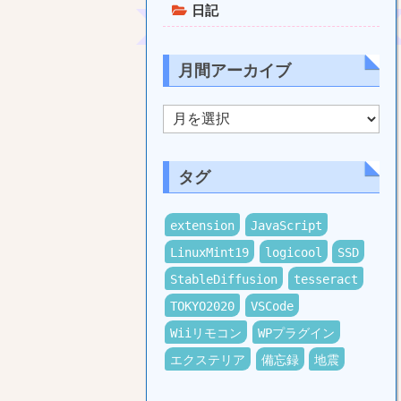
日記
月間アーカイブ
月
間
ア
ー
カ
タグ
イ
ブ
extension
JavaScript
LinuxMint19
logicool
SSD
StableDiffusion
tesseract
TOKYO2020
VSCode
Wiiリモコン
WPプラグイン
エクステリア
備忘録
地震