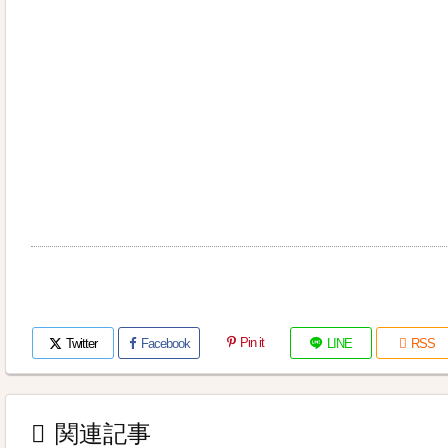
Pin it
Twitter
Facebook
LINE

RSS

関連記事