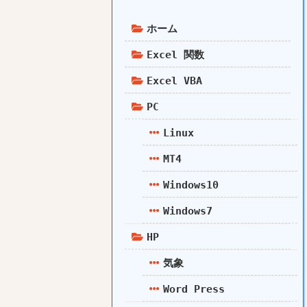
ホーム
Excel 関数
Excel VBA
PC
Linux
MT4
Windows10
Windows7
HP
気象
Word Press