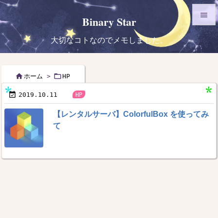

Binary Star

大切なコトなのでメモしました。
メニュ

サイド


ホーム
>
HP



2019.10.11
HP
前へ

【レンタルサーバ】ColorfulBox を使ってみ
次へ
て

検索