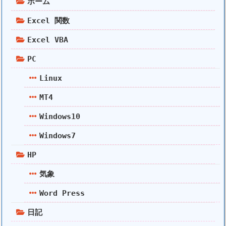
ホーム
Excel 関数
Excel VBA
PC
Linux
MT4
Windows10
Windows7
HP
気象
Word Press
日記