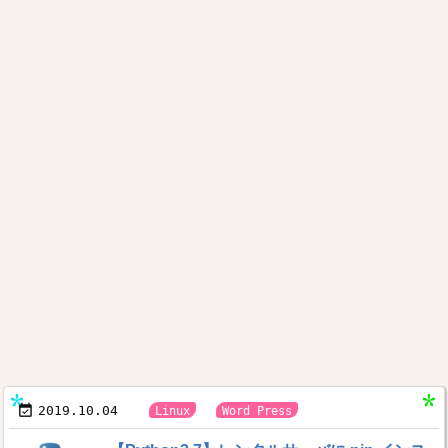


2019.10.04
,
Linux
Word Press