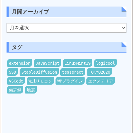
月間アーカイブ
月
間
ア
ー
カ
タグ
イ
ブ
extension
JavaScript
LinuxMint19
logicool
SSD
StableDiffusion
tesseract
TOKYO2020
VSCode
Wiiリモコン
WPプラグイン
エクステリア
備忘録
地震