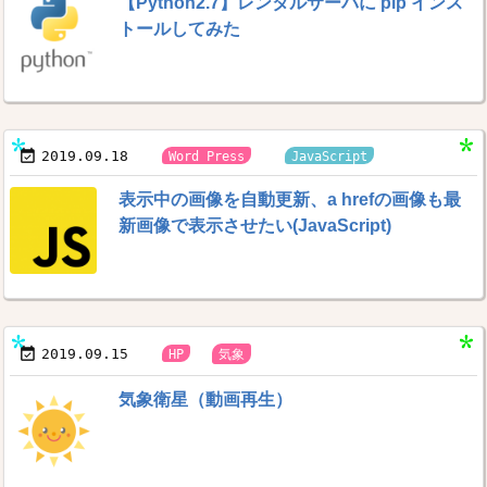
【Python2.7】レンタルサーバに pip インス
トールしてみた



2019.09.18
Word Press
JavaScript
表示中の画像を自動更新、a hrefの画像も最
新画像で表示させたい(JavaScript)


2019.09.15
,
HP
気象
気象衛星（動画再生）