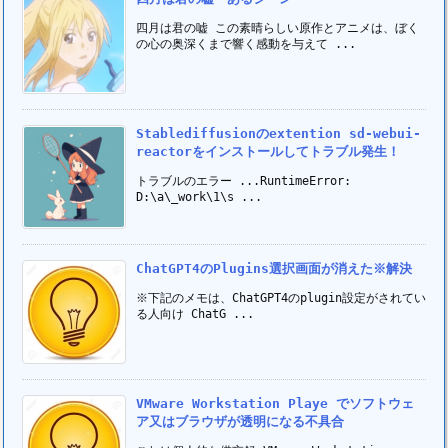
四月は君の嘘 この素晴らしい原作とアニメは、ぼく
の心の奥深くまで響く感動を与えて ...
Stablediffusionのextention sd-webui-
reactorをインストールしてトラブル発生！
トラブルのエラー ...RuntimeError:
D:\a\_work\1\s ...
ChatGPT4のPlugins選択画面が消えた※解決
※下記のメモは、ChatGPT4のplugin設定がされてい
る人向け ChatG ...
VMware Workstation Playe でソフトウェ
ア又はブラウザが透明になる不具合