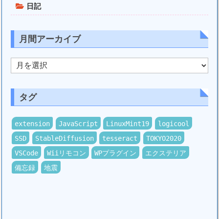
日記
月間アーカイブ
月
間
ア
ー
カ
タグ
イ
ブ
extension
JavaScript
LinuxMint19
logicool
SSD
StableDiffusion
tesseract
TOKYO2020
VSCode
Wiiリモコン
WPプラグイン
エクステリア
備忘録
地震