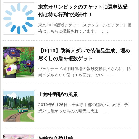
東京オリンピックのチケット抽選申込受
付は待ち行列で渋滞中！
東京2020観戦チケット スケジュールとチケット価
格はこちらに掲載されています。 ...
【DQ10】防衛メダルで装備品生成、埋め
尽くしの盾を複数ゲット
ヴェリナード城下町酒場の報酬交換員Ｙさんに、防
衛メダル８００個（１６回分）でLv ...
上総中野駅の風景
2019年6月26日、千葉県中部の秘境へ小旅行、予
想外に暑かったものの晴天に恵ま ...
お絵かき塗り絵