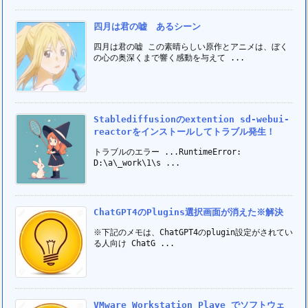
四月は君の嘘 あるシーン
四月は君の嘘 この素晴らしい原作とアニメは、ぼく
の心の奥深くまで響く感動を与えて ...
Stablediffusionのextention sd-webui-
reactorをインストールしてトラブル発生！
トラブルのエラー ...RuntimeError:
D:\a\_work\1\s ...
ChatGPT4のPlugins選択画面が消えた※解決
※下記のメモは、ChatGPT4のplugin設定がされてい
る人向け ChatG ...
VMware Workstation Playe でソフトウェ