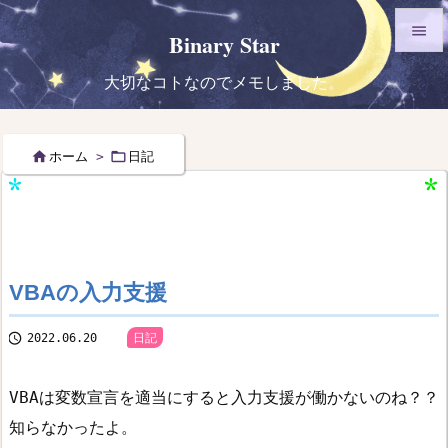

Binary Star

大切なコトなのでメモしました。
メニュ

サイド


ホーム
>
日記

前へ

次へ

VBAの入力支援
検索


2022.06.20
日記
VBAは変数宣言を適当にすると入力支援が働かないのね？？
知らなかったよ。